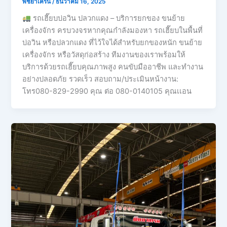
พิชยาเครน
/
ธันวาคม 16, 2025
รถเฮี๊ยบบ่อวิน ปลวกแดง – บริการยกของ ขนย้าย
เครื่องจักร ครบวงจรหากคุณกำลังมองหา รถเฮี๊ยบในพื้นที่
บ่อวิน หรือปลวกแดง ที่ไว้ใจได้สำหรับยกของหนัก ขนย้าย
เครื่องจักร หรือวัสดุก่อสร้าง ทีมงานของเราพร้อมให้
บริการด้วยรถเฮี๊ยบคุณภาพสูง คนขับมืออาชีพ และทำงาน
อย่างปลอดภัย รวดเร็ว สอบถาม/ประเมินหน้างาน:
โทร080-829-2990 คุณ ต่อ 080-0140105 คุณเเอน