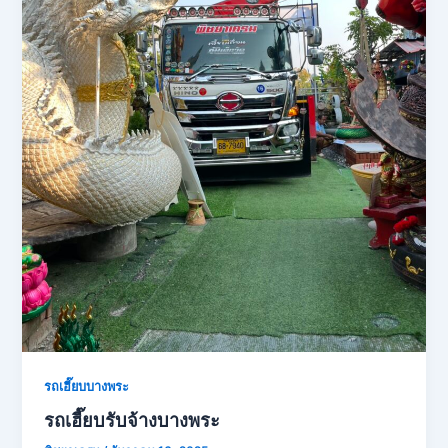
รถเฮี๊ยบบางพระ
รถเฮี๊ยบรับจ้างบางพระ