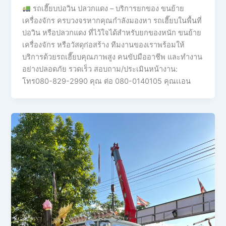
รถเฮี๊ยบบ่อวิน ปลวกแดง – บริการยกของ ขนย้าย
เครื่องจักร ครบวงจรหากคุณกำลังมองหา รถเฮี๊ยบในพื้นที่
บ่อวิน หรือปลวกแดง ที่ไว้ใจได้สำหรับยกของหนัก ขนย้าย
เครื่องจักร หรือวัสดุก่อสร้าง ทีมงานของเราพร้อมให้
บริการด้วยรถเฮี๊ยบคุณภาพสูง คนขับมืออาชีพ และทำงาน
อย่างปลอดภัย รวดเร็ว สอบถาม/ประเมินหน้างาน:
โทร080-829-2990 คุณ ต่อ 080-0140105 คุณเเอน