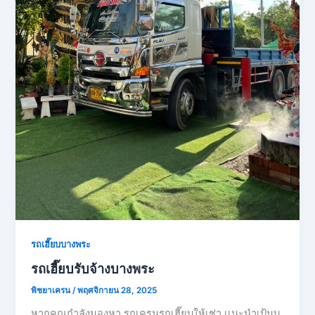
รถเฮี๊ยบบางพระ
รถเฮี๊ยบรับจ้างบางพระ
พิชยาเครน
/
พฤศจิกายน 28, 2025
หากคุณกำลังมองหา รถเครนรถเฮี๊ยบให้เช่า เเนะนำเป้นบ