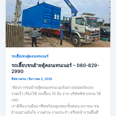
รถเฮี๊ยบขนตู้คอนเทนเนอร์
รถเฮี๊ยบขนย้ายตู้คอนเทนเนอร์ – 080-829-
2990
พิชยาเครน
/
ธันวาคม 2, 2025
“ต้องการขนย้ายตู้คอนเทรนเนอร์อย่างปลอดภัยและ
รวดเร็ว เรียกใช้ รถเฮี๊ยบ 10 ล้อ จาก บริษัทพิชาเครน ได้
เลย!
เรามีทีมงานมืออาชีพพร้อมดูแลทุกขั้นตอน ยก–ขน–ขน
ย้ายอย่างมั่นใจ งานด่วน งานประจำ หรือหน้างานพื้นที่