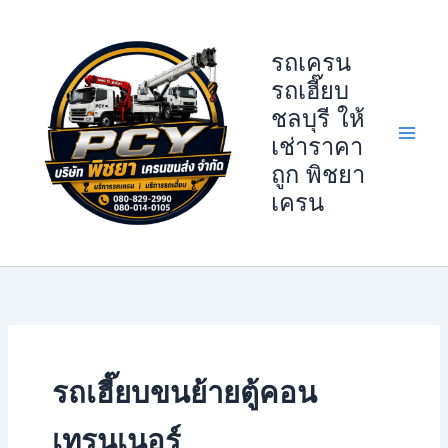
Skip
to
รถเครน
content
รถเฮี๊ยบ
ชลบุรี ให้
เช่าราคา
ถูก พิชยา
เครน
รถเฮี๊ยบขนย้ายตู้คอน
เทรนเนอร์