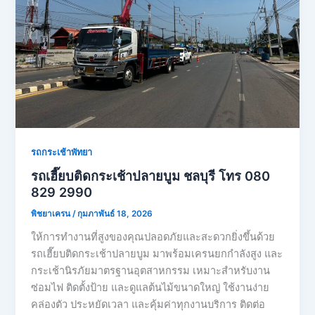
รถกระเช้าพัทยา
รถเฮี๊ยบติดกระเช้าปลายบูม ชลบุรี โทร 080
829 2990
พิชยาเครน
/
กุมภาพันธ์ 18, 2026
ให้การทำงานที่สูงของคุณปลอดภัยและสะดวกยิ่งขึ้นด้วย
รถเฮี๊ยบติดกระเช้าปลายบูม มาพร้อมเครนยกกำลังสูง และ
กระเช้านิรภัยมาตรฐานอุตสาหกรรม เหมาะสำหรับงาน
ซ่อมไฟ ติดตั้งป้าย และดูแลต้นไม้ขนาดใหญ่ ใช้งานง่าย
คล่องตัว ประหยัดเวลา และคุ้มค่าทุกงานบริการ ติดต่อ