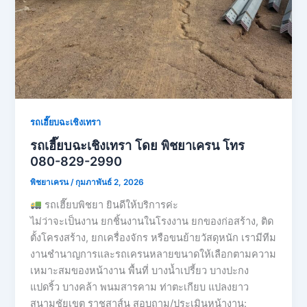
รถเฮี๊ยบฉะเชิงเทรา
รถเฮี๊ยบฉะเชิงเทรา โดย พิชยาเครน โทร
080-829-2990
พิชยาเครน
/
กุมภาพันธ์ 2, 2026
รถเฮี๊ยบพิชยา ยินดีให้บริการค่ะ
ไม่ว่าจะเป็นงาน ยกชิ้นงานในโรงงาน ยกของก่อสร้าง, ติด
ตั้งโครงสร้าง, ยกเครื่องจักร หรือขนย้ายวัสดุหนัก เรามีทีม
งานชำนาญการและรถเครนหลายขนาดให้เลือกตามความ
เหมาะสมของหน้างาน พื้นที่ บางน้ำเปรี้ยว บางปะกง
แปดริ้ว บางคล้า พนมสารคาม ท่าตะเกียบ แปลงยาว
สนามชัยเขต ราชสาส์น สอบถาม/ประเมินหน้างาน: