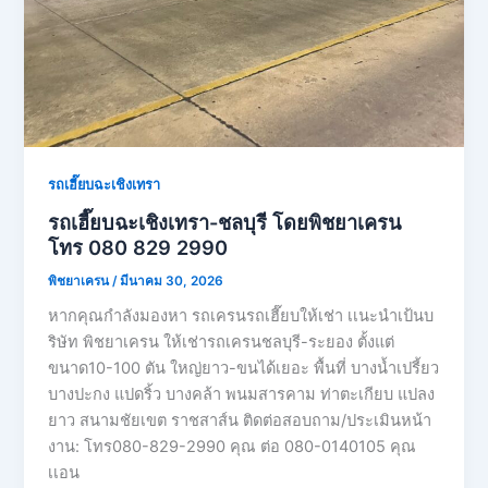
รถเฮี๊ยบฉะเชิงเทรา
รถเฮี๊ยบฉะเชิงเทรา-ชลบุรี โดยพิชยาเครน
โทร 080 829 2990
พิชยาเครน
/
มีนาคม 30, 2026
หากคุณกำลังมองหา รถเครนรถเฮี๊ยบให้เช่า เเนะนำเป้นบ
ริษัท พิชยาเครน ให้เช่ารถเครนชลบุรี-ระยอง ตั้งแต่
ขนาด10-100 ตัน ใหญ่ยาว-ขนได้เยอะ พื้นที่ บางน้ำเปรี้ยว
บางปะกง แปดริ้ว บางคล้า พนมสารคาม ท่าตะเกียบ แปลง
ยาว สนามชัยเขต ราชสาส์น ติดต่อสอบถาม/ประเมินหน้า
งาน: โทร080-829-2990 คุณ ต่อ 080-0140105 คุณ
เเอน