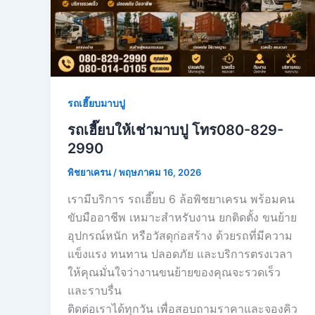
รถเฮี๊ยบมาบปู
รถเฮี๊ยบให้เช่ามาบปู โทร080-829-
2990
พิชยาเครน
/
พฤษภาคม 16, 2026
เรามีบริการ รถเฮี๊ยบ 6 ล้อพิชยาเครน พร้อมคน
ขับมืออาชีพ เหมาะสำหรับงาน ยกติดตั้ง ขนย้าย
อุปกรณ์หนัก หรือวัสดุก่อสร้าง ด้วยรถที่มีความ
แข็งแรง ทนทาน ปลอดภัย และบริการตรงเวลา
ให้คุณมั่นใจว่างานขนย้ายของคุณจะรวดเร็ว
และราบรื่น
ติดต่อเราได้ทุกวัน เพื่อสอบถามราคาและจองคิว