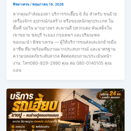
พิชยาเครน
/
พฤษภาคม 19, 2026
หากคุณกำลังมองหา บริการรถเฮี๊ยบ 6 ล้อ สำหรับ ขนย้าย
เครื่องจักร อุปกรณ์ก่อสร้าง หรือของหนักทุกประเภท ใน
พื้นที่ บ่อวิน มาบยางพร สะพานสี่ ปลวกแดง พันเสด็จใน
เขาขยาย ชลบุรี ระยอง กรุงเทพฯ และปริมณฑล
ขอแนะนำ พิชยาเครน — ผู้ให้บริการขนส่งและยกย้ายมือ
อาชีพ ที่มาพร้อมทีมงานมากประสบการณ์ และมาตรฐาน
ความปลอดภัยระดับสากล ติดต่อสอบถาม/ประเมินหน้า
งาน: โทร080-829-2990 คุณ ต่อ 080-0140105 คุณ
เเอน