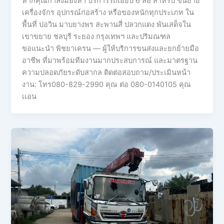
หากคุณกำลังมองหา บริการรถเฮี๊ยบ 6 ล้อ สำหรับ ขนย้าย
เครื่องจักร อุปกรณ์ก่อสร้าง หรือของหนักทุกประเภท ใน
พื้นที่ บ่อวิน มาบยางพร สะพานสี่ ปลวกแดง พันเสด็จใน
เขาขยาย ชลบุรี ระยอง กรุงเทพฯ และปริมณฑล
ขอแนะนำ พิชยาเครน — ผู้ให้บริการขนส่งและยกย้ายมือ
อาชีพ ที่มาพร้อมทีมงานมากประสบการณ์ และมาตรฐาน
ความปลอดภัยระดับสากล ติดต่อสอบถาม/ประเมินหน้า
งาน: โทร080-829-2990 คุณ ต่อ 080-0140105 คุณ
เเอน