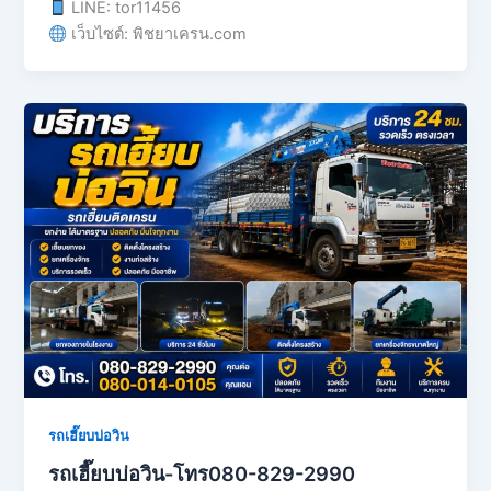
LINE: tor11456
เว็บไซต์: พิชยาเครน.com
รถเฮี๊ยบบ่อวิน
รถเฮี๊ยบบ่อวิน-โทร080-829-2990