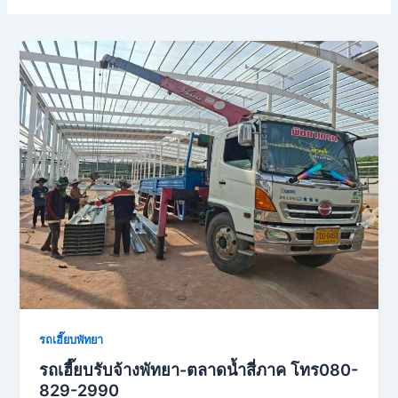
รถเฮี๊ยบพัทยา
รถเฮี๊ยบรับจ้างพัทยา-ตลาดน้ำสี่ภาค โทร080-
829-2990