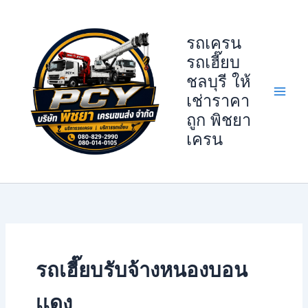
Skip
to
รถเครน
content
รถเฮี๊ยบ
ชลบุรี ให้
เช่าราคา
ถูก พิชยา
เครน
รถเฮี๊ยบรับจ้างหนองบอน
เเดง