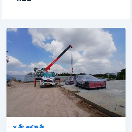
รถเฮี๊ยบตะเคียนเตี้ย