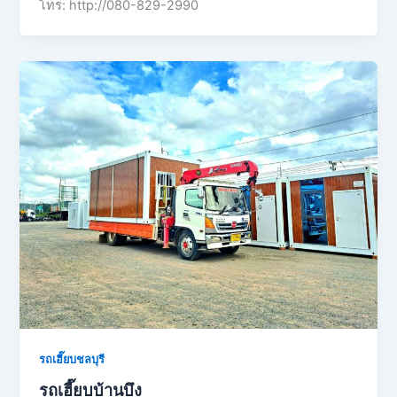
โทร: http://080-829-2990
รถเฮี๊ยบชลบุรี
รถเฮี๊ยบบ้านบึง