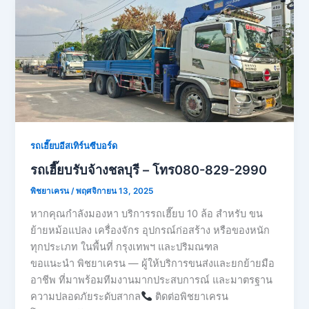
รถเฮี๊ยบอีสเทิร์นซีบอร์ด
รถเฮี๊ยบรับจ้างชลบุรี – โทร080-829-2990
พิชยาเครน
/
พฤศจิกายน 13, 2025
หากคุณกำลังมองหา บริการรถเฮี๊ยบ 10 ล้อ สำหรับ ขน
ย้ายหม้อแปลง เครื่องจักร อุปกรณ์ก่อสร้าง หรือของหนัก
ทุกประเภท ในพื้นที่ กรุงเทพฯ และปริมณฑล
ขอแนะนำ พิชยาเครน — ผู้ให้บริการขนส่งและยกย้ายมือ
อาชีพ ที่มาพร้อมทีมงานมากประสบการณ์ และมาตรฐาน
ความปลอดภัยระดับสากล
ติดต่อพิชยาเครน