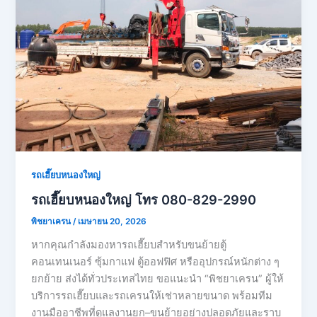
รถเฮี๊ยบหนองใหญ่
รถเฮี๊ยบหนองใหญ่ โทร 080-829-2990
พิชยาเครน
/
เมษายน 20, 2026
หากคุณกำลังมองหารถเฮี๊ยบสำหรับขนย้ายตู้
คอนเทนเนอร์ ซุ้มกาแฟ ตู้ออฟฟิศ หรืออุปกรณ์หนักต่าง ๆ
ยกย้าย ส่งได้ทั่วประเทสไทย ขอแนะนำ “พิชยาเครน” ผู้ให้
บริการรถเฮี๊ยบและรถเครนให้เช่าหลายขนาด พร้อมทีม
งานมืออาชีพที่ดูแลงานยก–ขนย้ายอย่างปลอดภัยและราบ