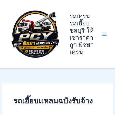
Skip
to
รถเครน
content
รถเฮี๊ยบ
ชลบุรี ให้
เช่าราคา
ถูก พิชยา
เครน
รถเฮี๊ยบเเหลมฉบังรับจ้าง