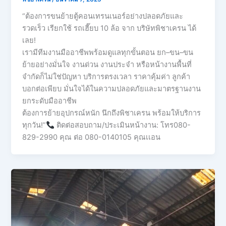
“ต้องการขนย้ายตู้คอนเทรนเนอร์อย่างปลอดภัยและ
รวดเร็ว เรียกใช้ รถเฮี๊ยบ 10 ล้อ จาก บริษัทพิชาเครน ได้
เลย!
เรามีทีมงานมืออาชีพพร้อมดูแลทุกขั้นตอน ยก–ขน–ขน
ย้ายอย่างมั่นใจ งานด่วน งานประจำ หรือหน้างานพื้นที่
จำกัดก็ไม่ใช่ปัญหา บริการตรงเวลา ราคาคุ้มค่า ลูกค้า
บอกต่อเพียบ มั่นใจได้ในความปลอดภัยและมาตรฐานงาน
ยกระดับมืออาชีพ
ต้องการย้ายอุปกรณ์หนัก นึกถึงพิชาเครน พร้อมให้บริการ
ทุกวัน!”
ติดต่อสอบถาม/ประเมินหน้างาน: โทร080-
829-2990 คุณ ต่อ 080-0140105 คุณเเอน