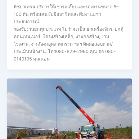
พิชยาเครน บริการให้เช่ารถเฮี๊ยบและรถเครนขนาด 5–
100 ตัน พร้อมคนขับมืออาชีพและทีมงานมาก
ประสบการณ์
รองรับงานยกทุกประเภท ไม่ว่าจะเป็น ยกเครื่องจักร, ยกตู้
คอนเทนเนอร์, โครงสร้างเหล็ก, งานก่อสร้าง, งาน
โรงงาน, งานนิคมอุตสาหกรรม ฯลฯ ติดต่อสอบถาม/
ประเมินหน้างาน: โทร080-829-2990 คุณ ต่อ 080-
0140105 คุณเเอน