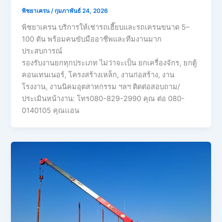
พิชยาเครน
/
กุมภาพันธ์ 24, 2026
พิชยาเครน บริการให้เช่ารถเฮี๊ยบและรถเครนขนาด 5–
100 ตัน พร้อมคนขับมืออาชีพและทีมงานมาก
ประสบการณ์
รองรับงานยกทุกประเภท ไม่ว่าจะเป็น ยกเครื่องจักร, ยกตู้
คอนเทนเนอร์, โครงสร้างเหล็ก, งานก่อสร้าง, งาน
โรงงาน, งานนิคมอุตสาหกรรม ฯลฯ ติดต่อสอบถาม/
ประเมินหน้างาน: โทร080-829-2990 คุณ ต่อ 080-
0140105 คุณเเอน