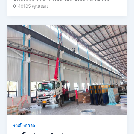
0140105 คุณเเอน
รถเฮี๊ยบ10ล้อ