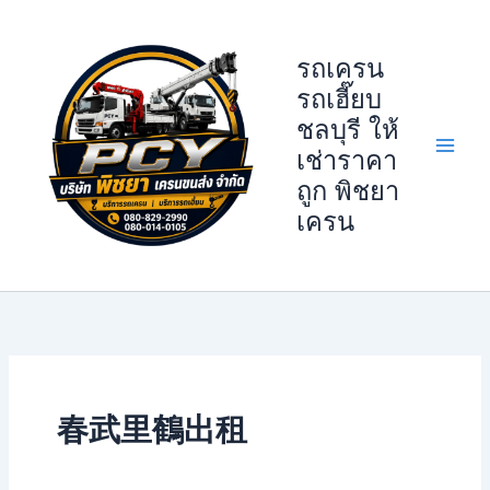
Skip
to
รถเครน
content
รถเฮี๊ยบ
ชลบุรี ให้
เช่าราคา
ถูก พิชยา
เครน
春武里鶴出租