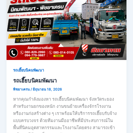
รถเฮี๊ยบนิคมพัฒนา
รถเฮี๊ยบนิคมพัฒนา
พิชยาเครน
/
มิถุนายน 18, 2026
หากคุณกำลังมองหา รถเฮี๊ยบนิคมพัฒนา จังหวัดระยอง
สำหรับงานยกของหนัก งานขนย้ายเครื่องจักรโรงงาน
หรืองานก่อสร้างต่าง ๆ เราพร้อมให้บริการรถเฮี๊ยบรับจ้าง
แบบครบวงจร ด้วยทีมงานมืออาชีพที่มีประสบการณ์ใน
พื้นที่นิคมอุตสาหกรรมและโรงงานโดยตรง สามารถเข้า