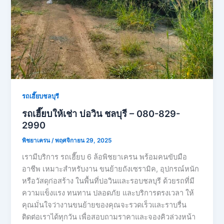
รถเฮี๊ยบชลบุรี
รถเฮี๊ยบให้เช่า บ่อวิน ชลบุรี – 080-829-
2990
พิชยาเครน
/
พฤศจิกายน 29, 2025
เรามีบริการ รถเฮี๊ยบ 6 ล้อพิชยาเครน พร้อมคนขับมือ
อาชีพ เหมาะสำหรับงาน ขนย้ายถังเซรามิค, อุปกรณ์หนัก
หรือวัสดุก่อสร้าง ในพื้นที่บ่อวินและรอบชลบุรี ด้วยรถที่มี
ความแข็งแรง ทนทาน ปลอดภัย และบริการตรงเวลา ให้
คุณมั่นใจว่างานขนย้ายของคุณจะรวดเร็วและราบรื่น
ติดต่อเราได้ทุกวัน เพื่อสอบถามราคาและจองคิวล่วงหน้า