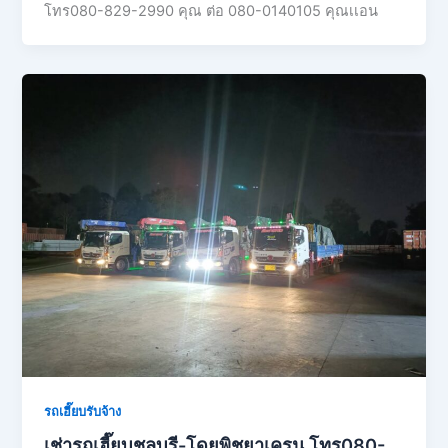
โทร080-829-2990 คุณ ต่อ 080-0140105 คุณเเอน
รถเฮี๊ยบรับจ้าง
เช่ารถเฮี๊ยบชลบุรี-โดยพิชยาเครน โทร080-