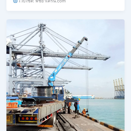
เว็บไซต์: พิชยาเครน.com